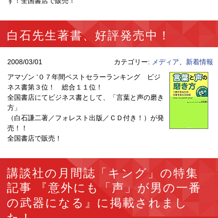
す！全国書店で販売！
白石先生著書、好評発売中！
2008/03/01
カテゴリー:
メディア
、
新着情報
アマゾン ‘０７年間ベストセラーランキング ビジ
ネス書第３位！ 総合１１位！
全国書店にてビジネス書として、「言葉と声の磨き
方」
（白石謙二著／フォレスト出版／ＣＤ付き！）が発
売！！
全国書店で販売！
講談社の月間誌「キング」の特集
記事 『意外にも「声」が男の一番
の武器になる』に掲載されまし
た！