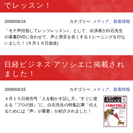
でレッスン！
2008/06/16
カテゴリー:
メディア
、
新着情報
「モテ声目指してレッツレッスン♪」として、出演者が白石先生
の著書DVDに合わせて、声と滑舌を良くするトレーニングを行な
いました！ (６月１６日放送)
日経ビジネス アソシエに掲載され
ました！
2008/04/15
カテゴリー:
メディア
、
新着情報
４月１５日発売号「人を動かす話し方」“すぐに使
える『プロの技』”に、白石先生の特集記事「伝え
るためには『声』が重要」が紹介されました！