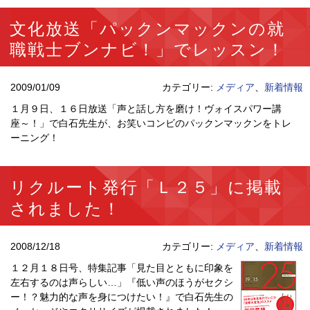
文化放送「パックンマックンの就
職戦士ブンナビ！」でレッスン！
2009/01/09
カテゴリー:
メディア
、
新着情報
１月９日、１６日放送「声と話し方を磨け！ヴォイスパワー講
座～！」で白石先生が、お笑いコンビのパックンマックンをトレ
ーニング！
リクルート発行「Ｌ２５」に掲載
されました！
2008/12/18
カテゴリー:
メディア
、
新着情報
１２月１８日号、特集記事「見た目とともに印象を
左右するのは声らしい…」『低い声のほうがセクシ
ー！？魅力的な声を身につけたい！』で白石先生の