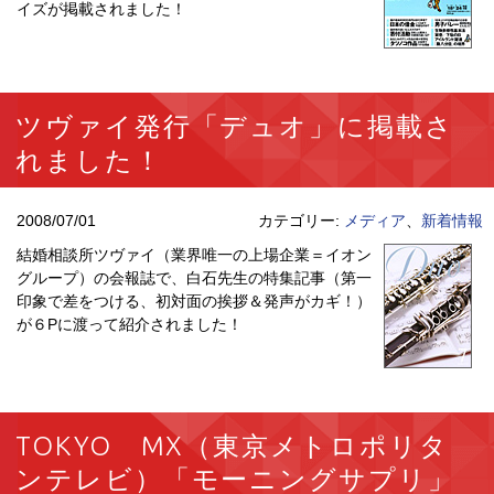
イズが掲載されました！
ツヴァイ発行「デュオ」に掲載さ
れました！
2008/07/01
カテゴリー:
メディア
、
新着情報
結婚相談所ツヴァイ（業界唯一の上場企業＝イオン
グループ）の会報誌で、白石先生の特集記事（第一
印象で差をつける、初対面の挨拶＆発声がカギ！）
が６Pに渡って紹介されました！
TOKYO MX（東京メトロポリタ
ンテレビ）「モーニングサプリ」