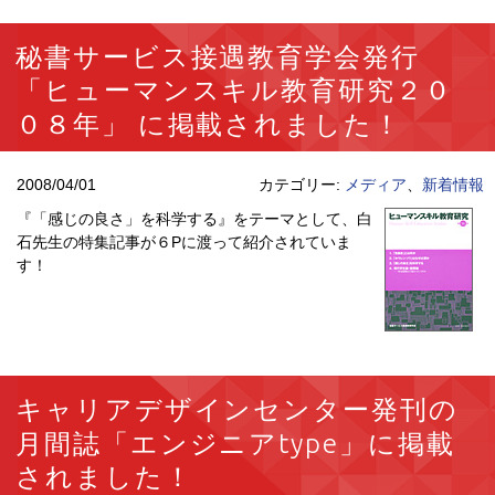
秘書サービス接遇教育学会発行
「ヒューマンスキル教育研究２０
０８年」 に掲載されました！
2008/04/01
カテゴリー:
メディア
、
新着情報
『「感じの良さ」を科学する』をテーマとして、白
石先生の特集記事が６Pに渡って紹介されていま
す！
キャリアデザインセンター発刊の
月間誌「エンジニアtype」に掲載
されました！