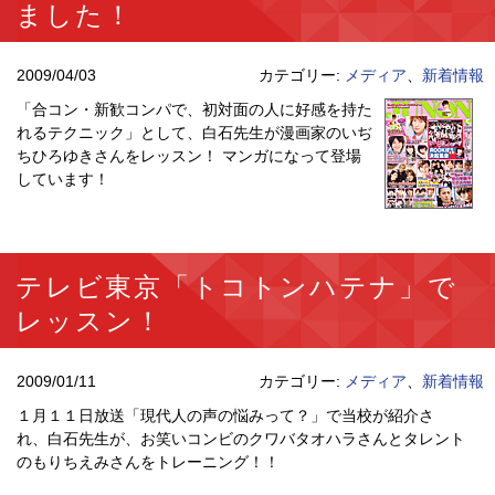
ました！
2009/04/03
カテゴリー:
メディア
、
新着情報
「合コン・新歓コンパで、初対面の人に好感を持た
れるテクニック」として、白石先生が漫画家のいぢ
ちひろゆきさんをレッスン！ マンガになって登場
しています！
テレビ東京「トコトンハテナ」で
レッスン！
2009/01/11
カテゴリー:
メディア
、
新着情報
１月１１日放送「現代人の声の悩みって？」で当校が紹介さ
れ、白石先生が、お笑いコンビのクワバタオハラさんとタレント
のもりちえみさんをトレーニング！！