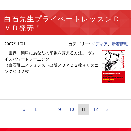
白石先生プライベートレッスンＤ
ＶＤ発売！
2007/11/01
カテゴリー:
メディア
、
新着情報
「世界一簡単にあなたの印象を変える方法」 ヴォ
イスパワートレーニング
（白石謙二／フォレスト出版／ＤＶＤ２枚＋リスニ
ングＣＤ２枚）
«
1
…
9
10
11
12
»