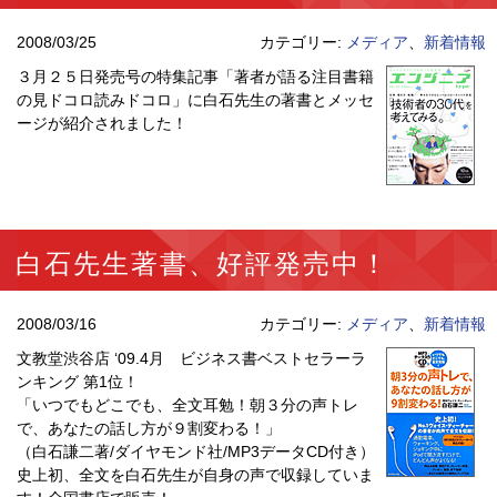
2008/03/25
カテゴリー:
メディア
、
新着情報
３月２５日発売号の特集記事「著者が語る注目書籍
の見ドコロ読みドコロ」に白石先生の著書とメッセ
ージが紹介されました！
白石先生著書、好評発売中！
2008/03/16
カテゴリー:
メディア
、
新着情報
文教堂渋谷店 ‘09.4月 ビジネス書ベストセラーラ
ンキング 第1位！
「いつでもどこでも、全文耳勉！朝３分の声トレ
で、あなたの話し方が９割変わる！」
（白石謙二著/ダイヤモンド社/MP3データCD付き）
史上初、全文を白石先生が自身の声で収録していま