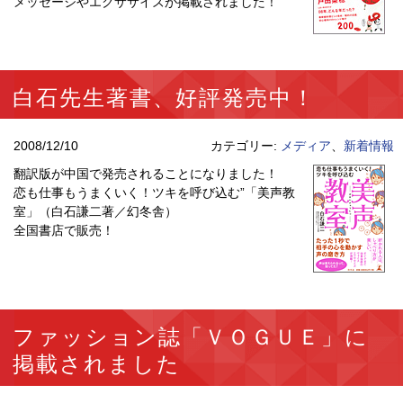
メッセージやエクササイズが掲載されました！
白石先生著書、好評発売中！
2008/12/10
カテゴリー:
メディア
、
新着情報
翻訳版が中国で発売されることになりました！
恋も仕事もうまくいく！ツキを呼び込む”「美声教
室」（白石謙二著／幻冬舎）
全国書店で販売！
ファッション誌「ＶＯＧＵＥ」に
掲載されました