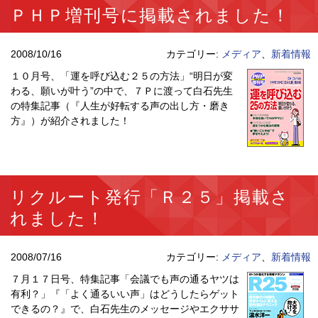
ＰＨＰ増刊号に掲載されました！
2008/10/16
カテゴリー:
メディア
、
新着情報
１０月号、「運を呼び込む２５の方法」“明日が変
わる、願いが叶う”の中で、７Ｐに渡って白石先生
の特集記事（『人生が好転する声の出し方・磨き
方』）が紹介されました！
リクルート発行「Ｒ２５」掲載さ
れました！
2008/07/16
カテゴリー:
メディア
、
新着情報
７月１７日号、特集記事「会議でも声の通るヤツは
有利？」『「よく通るいい声」はどうしたらゲット
できるの？』で、白石先生のメッセージやエクササ