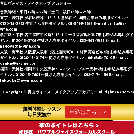
青山ヴォイス・メイクアップ アカデミー
営業時間：平日12時～22時／土日・祝日11時～21時
東京・渋谷校 渋谷区渋谷1-13-5 大協渋谷ビル8階 お申込み専用ダイヤル：
0120-15-2763 生徒さん専用ダイヤル：03-3499-6655 E-mail：
info@a-
vma.com
名古屋・栄校 名古屋市中区錦3-15-1 ユース栄宮地ビル7階 お申込み専用ダイ
ヤル：0120-15-2706 生徒さん専用ダイヤル：052-961-7566 E-mail：
nagoya@a-vma.com
大阪・梅田校 大阪府大阪市北区太融寺町8-10 梅田高速ビル7階 お申込み専用
ダイヤル：0120-15-0174 生徒さん専用ダイヤル：06-6363-7010 E-mail：
osaka@a-vma.com
福岡・天神校 福岡市中央区天神3-4-2 シエルブルー天神5階 お申込み専用ダ
イヤル：0120-15-7604 生徒さん専用ダイヤル：092-717-1156 E-mail：
fukuoka@a-vma.com
Copyright ©
青山ヴォイス・メイクアップアカデミー
All rights Reserve
無料体験レッスン
申込はこちら >
毎日実施中！