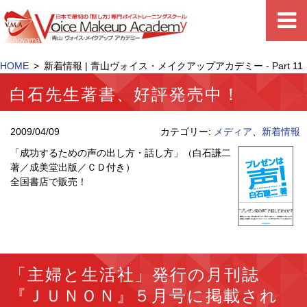
HOME
新着情報 | 青山ヴォイス・メイクアップアカデミー - Part 11
白石先生著書、好評発売中！
2009/04/09
カテゴリー:
メディア
、
新着情報
「成功するための声の出し方・話し方」（白石謙二
著／成美堂出版／ＣＤ付き）
全国書店で販売！
「主婦と生活社」発行の月刊誌
『ＪＵＮＯＮ』５月号に掲載され