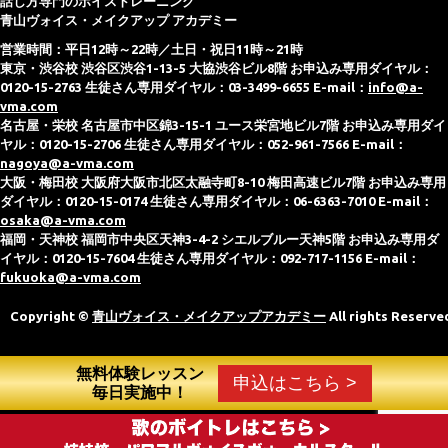
話し方専門のボイストレーニング
青山ヴォイス・メイクアップ アカデミー
営業時間：平日12時～22時／土日・祝日11時～21時
東京・渋谷校 渋谷区渋谷1-13-5 大協渋谷ビル8階 お申込み専用ダイヤル：
0120-15-2763 生徒さん専用ダイヤル：03-3499-6655 E-mail：
info@a-
vma.com
名古屋・栄校 名古屋市中区錦3-15-1 ユース栄宮地ビル7階 お申込み専用ダイ
ヤル：0120-15-2706 生徒さん専用ダイヤル：052-961-7566 E-mail：
nagoya@a-vma.com
大阪・梅田校 大阪府大阪市北区太融寺町8-10 梅田高速ビル7階 お申込み専用
ダイヤル：0120-15-0174 生徒さん専用ダイヤル：06-6363-7010 E-mail：
osaka@a-vma.com
福岡・天神校 福岡市中央区天神3-4-2 シエルブルー天神5階 お申込み専用ダ
イヤル：0120-15-7604 生徒さん専用ダイヤル：092-717-1156 E-mail：
fukuoka@a-vma.com
Copyright ©
青山ヴォイス・メイクアップアカデミー
All rights Reserve
無料体験レッスン
申込はこちら >
毎日実施中！