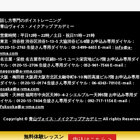
話し方専門のボイストレーニング
青山ヴォイス・メイクアップ アカデミー
営業時間：平日12時～22時／土日・祝日11時～21時
東京・渋谷校 渋谷区渋谷1-13-5 大協渋谷ビル8階 お申込み専用ダイヤル：
0120-15-2763 生徒さん専用ダイヤル：03-3499-6655 E-mail：
info@a-
vma.com
名古屋・栄校 名古屋市中区錦3-15-1 ユース栄宮地ビル7階 お申込み専用ダイ
ヤル：0120-15-2706 生徒さん専用ダイヤル：052-961-7566 E-mail：
nagoya@a-vma.com
大阪・梅田校 大阪府大阪市北区太融寺町8-10 梅田高速ビル7階 お申込み専用
ダイヤル：0120-15-0174 生徒さん専用ダイヤル：06-6363-7010 E-mail：
osaka@a-vma.com
福岡・天神校 福岡市中央区天神3-4-2 シエルブルー天神5階 お申込み専用ダ
イヤル：0120-15-7604 生徒さん専用ダイヤル：092-717-1156 E-mail：
fukuoka@a-vma.com
Copyright ©
青山ヴォイス・メイクアップアカデミー
All rights Reserve
無料体験レッスン
申込はこちら >