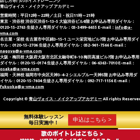
話し方専門のボイストレーニング
青山ヴォイス・メイクアップ アカデミー
営業時間：平日12時～22時／土日・祝日11時～21時
東京・渋谷校 渋谷区渋谷1-13-5 大協渋谷ビル8階 お申込み専用ダイヤル：
0120-15-2763 生徒さん専用ダイヤル：03-3499-6655 E-mail：
info@a-
vma.com
名古屋・栄校 名古屋市中区錦3-15-1 ユース栄宮地ビル7階 お申込み専用ダイ
ヤル：0120-15-2706 生徒さん専用ダイヤル：052-961-7566 E-mail：
nagoya@a-vma.com
大阪・梅田校 大阪府大阪市北区太融寺町8-10 梅田高速ビル7階 お申込み専用
ダイヤル：0120-15-0174 生徒さん専用ダイヤル：06-6363-7010 E-mail：
osaka@a-vma.com
福岡・天神校 福岡市中央区天神3-4-2 シエルブルー天神5階 お申込み専用ダ
イヤル：0120-15-7604 生徒さん専用ダイヤル：092-717-1156 E-mail：
fukuoka@a-vma.com
Copyright ©
青山ヴォイス・メイクアップアカデミー
All rights Reserve
無料体験レッスン
申込はこちら >
毎日実施中！