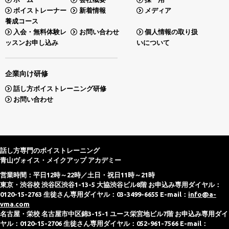
ボイストレーナー
新着情報
メディア
養成コース
入会・無料体験レ
お問い合わせ
個人情報の取り扱
ッスンお申し込み
いについて
企業向け研修
話し方ボイストレーニング研修
お問い合わせ
話し方専門のボイストレーニング
青山ヴォイス・メイクアップ アカデミー
営業時間：平日12時～22時／土日・祝日11時～21時
東京・渋谷校 渋谷区渋谷1-13-5 大協渋谷ビル8階 お申込み専用ダイヤル：
0120-15-2763 生徒さん専用ダイヤル：03-3499-6655 E-mail：
info@a-
vma.com
名古屋・栄校 名古屋市中区錦3-15-1 ユース栄宮地ビル7階 お申込み専用ダイ
ヤル：0120-15-2706 生徒さん専用ダイヤル：052-961-7566 E-mail：