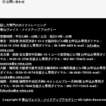
お問い合わせ
話し方専門のボイストレーニング
青山ヴォイス・メイクアップ アカデミー
営業時間：平日12時～22時／土日・祝日11時～21時
東京・渋谷校 渋谷区渋谷1-13-5 大協渋谷ビル8階 お申込み専用ダイヤル：
0120-15-2763 生徒さん専用ダイヤル：03-3499-6655 E-mail：
info@a-
vma.com
名古屋・栄校 名古屋市中区錦3-15-1 ユース栄宮地ビル7階 お申込み専用ダイ
ヤル：0120-15-2706 生徒さん専用ダイヤル：052-961-7566 E-mail：
nagoya@a-vma.com
大阪・梅田校 大阪府大阪市北区太融寺町8-10 梅田高速ビル7階 お申込み専用
ダイヤル：0120-15-0174 生徒さん専用ダイヤル：06-6363-7010 E-mail：
osaka@a-vma.com
福岡・天神校 福岡市中央区天神3-4-2 シエルブルー天神5階 お申込み専用ダ
イヤル：0120-15-7604 生徒さん専用ダイヤル：092-717-1156 E-mail：
fukuoka@a-vma.com
Copyright ©
青山ヴォイス・メイクアップアカデミー
All rights Reserve