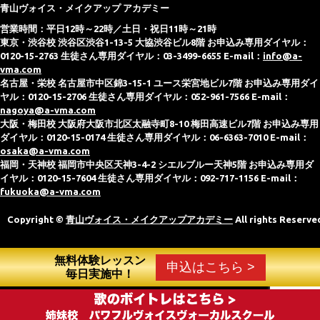
青山ヴォイス・メイクアップ アカデミー
営業時間：平日12時～22時／土日・祝日11時～21時
東京・渋谷校 渋谷区渋谷1-13-5 大協渋谷ビル8階 お申込み専用ダイヤル：
0120-15-2763 生徒さん専用ダイヤル：03-3499-6655 E-mail：
info@a-
vma.com
名古屋・栄校 名古屋市中区錦3-15-1 ユース栄宮地ビル7階 お申込み専用ダイ
ヤル：0120-15-2706 生徒さん専用ダイヤル：052-961-7566 E-mail：
nagoya@a-vma.com
大阪・梅田校 大阪府大阪市北区太融寺町8-10 梅田高速ビル7階 お申込み専用
ダイヤル：0120-15-0174 生徒さん専用ダイヤル：06-6363-7010 E-mail：
osaka@a-vma.com
福岡・天神校 福岡市中央区天神3-4-2 シエルブルー天神5階 お申込み専用ダ
イヤル：0120-15-7604 生徒さん専用ダイヤル：092-717-1156 E-mail：
fukuoka@a-vma.com
Copyright ©
青山ヴォイス・メイクアップアカデミー
All rights Reserve
無料体験レッスン
申込はこちら >
毎日実施中！