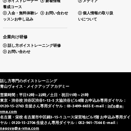
ボイストレーナー
新着情報
メディア
養成コース
入会・無料体験レ
お問い合わせ
個人情報の取り扱
ッスンお申し込み
いについて
企業向け研修
話し方ボイストレーニング研修
お問い合わせ
話し方専門のボイストレーニング
青山ヴォイス・メイクアップ アカデミー
営業時間：平日12時～22時／土日・祝日11時～21時
東京・渋谷校 渋谷区渋谷1-13-5 大協渋谷ビル8階 お申込み専用ダイヤル：
0120-15-2763 生徒さん専用ダイヤル：03-3499-6655 E-mail：
info@a-
vma.com
名古屋・栄校 名古屋市中区錦3-15-1 ユース栄宮地ビル7階 お申込み専用ダイ
ヤル：0120-15-2706 生徒さん専用ダイヤル：052-961-7566 E-mail：
nagoya@a-vma.com