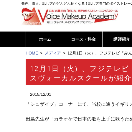
発声、滑舌、話し方がどんどん良くなる！話し方専門のボイストレー
ホーム
コース・料金
講師紹介
HOME
メディア
12月1日（火）、フジテレビ「み
12月1日（火）、フジテレ
スヴォーカルスクールが紹介
2015/12/01
「シュザイブ」コーナーにて、当校に通うイギリ
田島先生が「カラオケで日本の歌を上手に歌うた