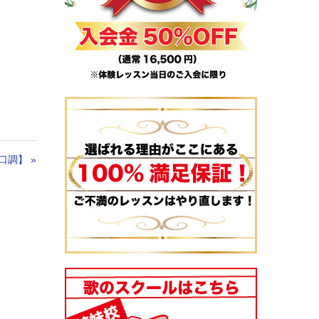
口調】
»