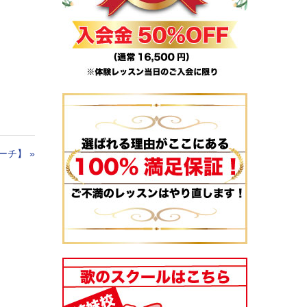
ーチ】
»