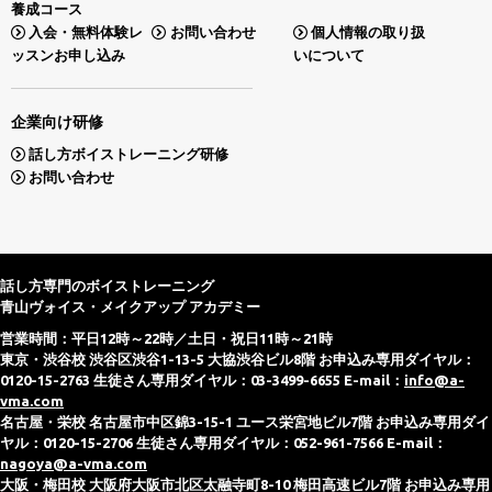
養成コース
入会・無料体験レ
お問い合わせ
個人情報の取り扱
ッスンお申し込み
いについて
企業向け研修
話し方ボイストレーニング研修
お問い合わせ
話し方専門のボイストレーニング
青山ヴォイス・メイクアップ アカデミー
営業時間：平日12時～22時／土日・祝日11時～21時
東京・渋谷校 渋谷区渋谷1-13-5 大協渋谷ビル8階 お申込み専用ダイヤル：
0120-15-2763 生徒さん専用ダイヤル：03-3499-6655 E-mail：
info@a-
vma.com
名古屋・栄校 名古屋市中区錦3-15-1 ユース栄宮地ビル7階 お申込み専用ダイ
ヤル：0120-15-2706 生徒さん専用ダイヤル：052-961-7566 E-mail：
nagoya@a-vma.com
大阪・梅田校 大阪府大阪市北区太融寺町8-10 梅田高速ビル7階 お申込み専用