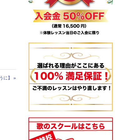
うに】
»