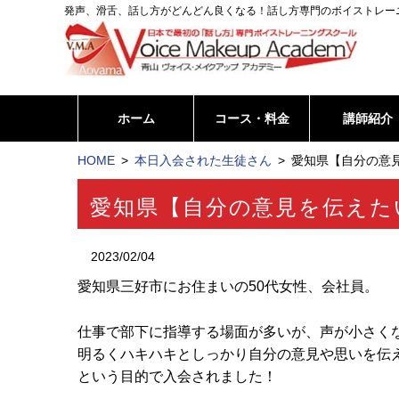
発声、滑舌、話し方がどんどん良くなる！話し方専門のボイストレー
ホーム
コース・料金
講師紹介
HOME
本日入会された生徒さん
愛知県【自分の意見
愛知県【自分の意見を伝えた
2023/02/04
愛知県三好市にお住まいの50代女性、会社員。
仕事で部下に指導する場面が多いが、声が小さく
明るくハキハキとしっかり自分の意見や思いを伝
という目的で入会されました！