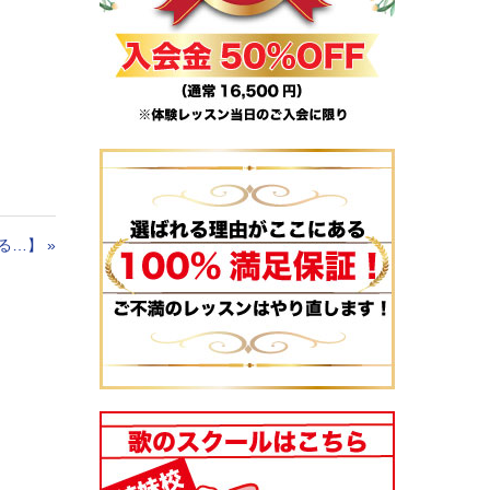
る…】
»