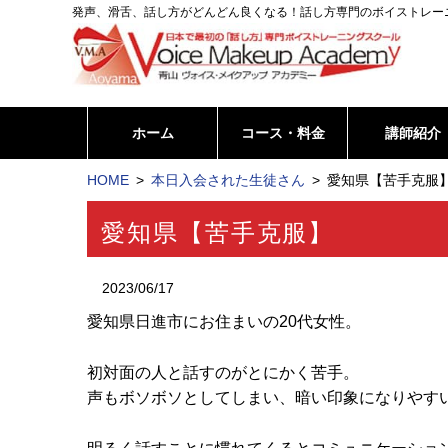
発声、滑舌、話し方がどんどん良くなる！話し方専門のボイストレー
ホーム
コース・料金
講師紹介
HOME
本日入会された生徒さん
愛知県【苦手克服】
愛知県【苦手克服】
2023/06/17
愛知県日進市にお住まいの20代女性。
初対面の人と話すのがとにかく苦手。
声もボソボソとしてしまい、暗い印象になりやす