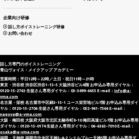
企業向け研修
話し方ボイストレーニング研修
お問い合わせ
話し方専門のボイストレーニング
青山ヴォイス・メイクアップ アカデミー
営業時間：平日12時～22時／土日・祝日11時～21時
東京・渋谷校 渋谷区渋谷1-13-5 大協渋谷ビル8階 お申込み専用ダイヤル：
0120-15-2763 生徒さん専用ダイヤル：03-3499-6655 E-mail：
info@a-
vma.com
名古屋・栄校 名古屋市中区錦3-15-1 ユース栄宮地ビル7階 お申込み専用ダイ
ヤル：0120-15-2706 生徒さん専用ダイヤル：052-961-7566 E-mail：
nagoya@a-vma.com
大阪・梅田校 大阪府大阪市北区太融寺町8-10 梅田高速ビル7階 お申込み専用
ダイヤル：0120-15-0174 生徒さん専用ダイヤル：06-6363-7010 E-mail：
osaka@a-vma.com
福岡・天神校 福岡市中央区天神3-4-2 シエルブルー天神5階 お申込み専用ダ