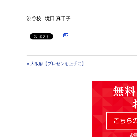
渋谷校 境田 真千子
«
大阪府【プレゼンを上手に】