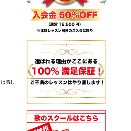
。
題は増し