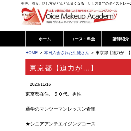
発声、滑舌、話し方がどんどん良くなる！話し方専門のボイストレー
ホーム
コース・料金
講師紹介
HOME
本日入会された生徒さん
東京都【迫力が…】
東京都【迫力が…】
2023/11/16
東京都在住、５０代、男性
通学のマンツーマンレッスン希望
★シニアアンチエイジングコース