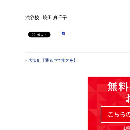
渋谷校 境田 真千子
«
大阪府【通る声で接客を】