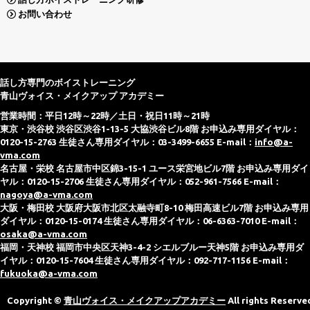
お問い合わせ
話し方専門のボイストレーニング
青山ヴォイス・メイクアップ アカデミー
営業時間：平日12時～22時／土日・祝日11時～21時
東京・渋谷校 渋谷区渋谷1-13-5 大協渋谷ビル8階 お申込み専用ダイヤル：
0120-15-2763 生徒さん専用ダイヤル：03-3499-6655 E-mail：
info@a-
vma.com
名古屋・栄校 名古屋市中区錦3-15-1 ユース栄宮地ビル7階 お申込み専用ダイ
ヤル：0120-15-2706 生徒さん専用ダイヤル：052-961-7566 E-mail：
nagoya@a-vma.com
大阪・梅田校 大阪府大阪市北区太融寺町8-10 梅田高速ビル7階 お申込み専用
ダイヤル：0120-15-0174 生徒さん専用ダイヤル：06-6363-7010 E-mail：
osaka@a-vma.com
福岡・天神校 福岡市中央区天神3-4-2 シエルブルー天神5階 お申込み専用ダ
イヤル：0120-15-7604 生徒さん専用ダイヤル：092-717-1156 E-mail：
fukuoka@a-vma.com
Copyright ©
青山ヴォイス・メイクアップアカデミー
All rights Reserve