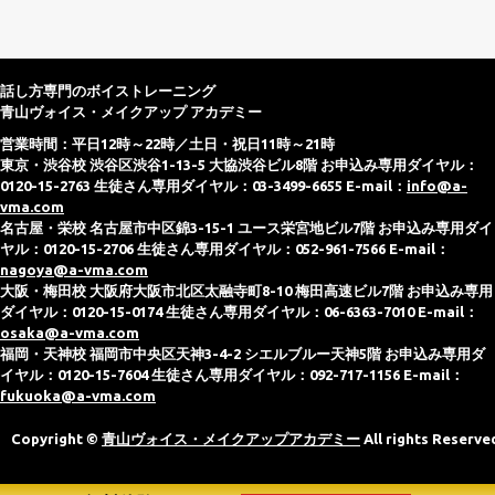
話し方専門のボイストレーニング
青山ヴォイス・メイクアップ アカデミー
営業時間：平日12時～22時／土日・祝日11時～21時
東京・渋谷校 渋谷区渋谷1-13-5 大協渋谷ビル8階 お申込み専用ダイヤル：
0120-15-2763 生徒さん専用ダイヤル：03-3499-6655 E-mail：
info@a-
vma.com
名古屋・栄校 名古屋市中区錦3-15-1 ユース栄宮地ビル7階 お申込み専用ダイ
ヤル：0120-15-2706 生徒さん専用ダイヤル：052-961-7566 E-mail：
nagoya@a-vma.com
大阪・梅田校 大阪府大阪市北区太融寺町8-10 梅田高速ビル7階 お申込み専用
ダイヤル：0120-15-0174 生徒さん専用ダイヤル：06-6363-7010 E-mail：
osaka@a-vma.com
福岡・天神校 福岡市中央区天神3-4-2 シエルブルー天神5階 お申込み専用ダ
イヤル：0120-15-7604 生徒さん専用ダイヤル：092-717-1156 E-mail：
fukuoka@a-vma.com
Copyright ©
青山ヴォイス・メイクアップアカデミー
All rights Reserve