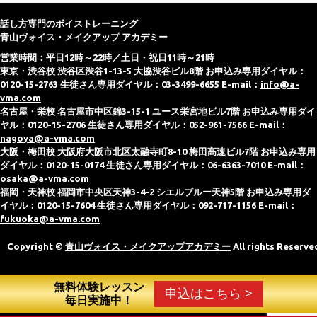
話し方専門のボイストレーニング
青山ヴォイス・メイクアップ アカデミー
営業時間：平日12時～22時／土日・祝日11時～21時
東京・渋谷校 渋谷区渋谷1-13-5 大協渋谷ビル8階 お申込み専用ダイヤル：
0120-15-2763 生徒さん専用ダイヤル：03-3499-6655 E-mail：
info@a-
vma.com
名古屋・栄校 名古屋市中区錦3-15-1 ユース栄宮地ビル7階 お申込み専用ダイ
ヤル：0120-15-2706 生徒さん専用ダイヤル：052-961-7566 E-mail：
nagoya@a-vma.com
大阪・梅田校 大阪府大阪市北区太融寺町8-10 梅田高速ビル7階 お申込み専用
ダイヤル：0120-15-0174 生徒さん専用ダイヤル：06-6363-7010 E-mail：
osaka@a-vma.com
福岡・天神校 福岡市中央区天神3-4-2 シエルブルー天神5階 お申込み専用ダ
イヤル：0120-15-7604 生徒さん専用ダイヤル：092-717-1156 E-mail：
fukuoka@a-vma.com
Copyright ©
青山ヴォイス・メイクアップアカデミー
All rights Reserve
無料体験レッスン
申込はこちら >
毎日実施中！