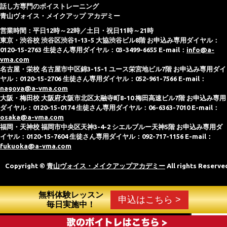
話し方専門のボイストレーニング
青山ヴォイス・メイクアップ アカデミー
営業時間：平日12時～22時／土日・祝日11時～21時
東京・渋谷校 渋谷区渋谷1-13-5 大協渋谷ビル8階 お申込み専用ダイヤル：
0120-15-2763 生徒さん専用ダイヤル：03-3499-6655 E-mail：
info@a-
vma.com
名古屋・栄校 名古屋市中区錦3-15-1 ユース栄宮地ビル7階 お申込み専用ダイ
ヤル：0120-15-2706 生徒さん専用ダイヤル：052-961-7566 E-mail：
nagoya@a-vma.com
大阪・梅田校 大阪府大阪市北区太融寺町8-10 梅田高速ビル7階 お申込み専用
ダイヤル：0120-15-0174 生徒さん専用ダイヤル：06-6363-7010 E-mail：
osaka@a-vma.com
福岡・天神校 福岡市中央区天神3-4-2 シエルブルー天神5階 お申込み専用ダ
イヤル：0120-15-7604 生徒さん専用ダイヤル：092-717-1156 E-mail：
fukuoka@a-vma.com
Copyright ©
青山ヴォイス・メイクアップアカデミー
All rights Reserve
無料体験レッスン
申込はこちら >
毎日実施中！