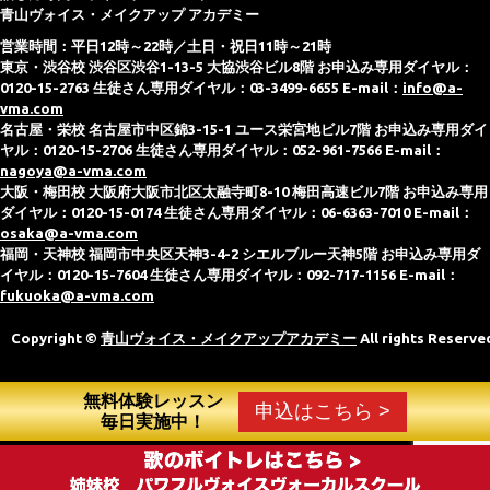
青山ヴォイス・メイクアップ アカデミー
営業時間：平日12時～22時／土日・祝日11時～21時
東京・渋谷校 渋谷区渋谷1-13-5 大協渋谷ビル8階 お申込み専用ダイヤル：
0120-15-2763 生徒さん専用ダイヤル：03-3499-6655 E-mail：
info@a-
vma.com
名古屋・栄校 名古屋市中区錦3-15-1 ユース栄宮地ビル7階 お申込み専用ダイ
ヤル：0120-15-2706 生徒さん専用ダイヤル：052-961-7566 E-mail：
nagoya@a-vma.com
大阪・梅田校 大阪府大阪市北区太融寺町8-10 梅田高速ビル7階 お申込み専用
ダイヤル：0120-15-0174 生徒さん専用ダイヤル：06-6363-7010 E-mail：
osaka@a-vma.com
福岡・天神校 福岡市中央区天神3-4-2 シエルブルー天神5階 お申込み専用ダ
イヤル：0120-15-7604 生徒さん専用ダイヤル：092-717-1156 E-mail：
fukuoka@a-vma.com
Copyright ©
青山ヴォイス・メイクアップアカデミー
All rights Reserve
無料体験レッスン
申込はこちら >
毎日実施中！