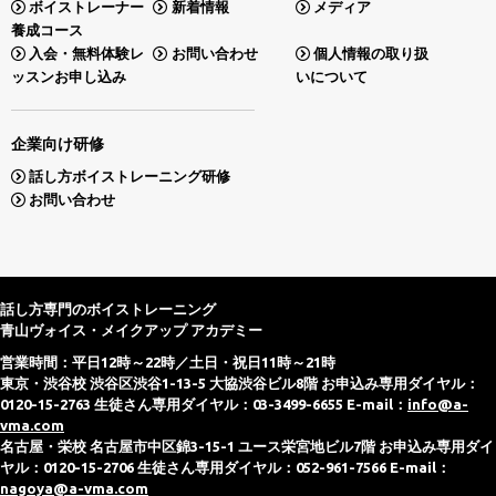
ボイストレーナー
新着情報
メディア
養成コース
入会・無料体験レ
お問い合わせ
個人情報の取り扱
ッスンお申し込み
いについて
企業向け研修
話し方ボイストレーニング研修
お問い合わせ
話し方専門のボイストレーニング
青山ヴォイス・メイクアップ アカデミー
営業時間：平日12時～22時／土日・祝日11時～21時
東京・渋谷校 渋谷区渋谷1-13-5 大協渋谷ビル8階 お申込み専用ダイヤル：
0120-15-2763 生徒さん専用ダイヤル：03-3499-6655 E-mail：
info@a-
vma.com
名古屋・栄校 名古屋市中区錦3-15-1 ユース栄宮地ビル7階 お申込み専用ダイ
ヤル：0120-15-2706 生徒さん専用ダイヤル：052-961-7566 E-mail：
nagoya@a-vma.com