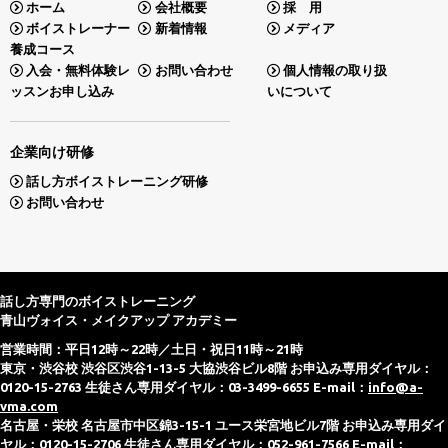
ホーム
会社概要
採 用
ボイストレーナー
新着情報
メディア
養成コース
入会・無料体験レ
お問い合わせ
個人情報の取り扱
ッスンお申し込み
いについて
企業向け研修
話し方ボイストレーニング研修
お問い合わせ
話し方専門のボイストレーニング
青山ヴォイス・メイクアップ アカデミー
営業時間：平日12時～22時／土日・祝日11時～21時
東京・渋谷校 渋谷区渋谷1-13-5 大協渋谷ビル8階 お申込み専用ダイヤル：
0120-15-2763 生徒さん専用ダイヤル：03-3499-6655 E-mail：
info@a-
vma.com
名古屋・栄校 名古屋市中区錦3-15-1 ユース栄宮地ビル7階 お申込み専用ダイ
ヤル：0120-15-2706 生徒さん専用ダイヤル：052-961-7566 E-mail：