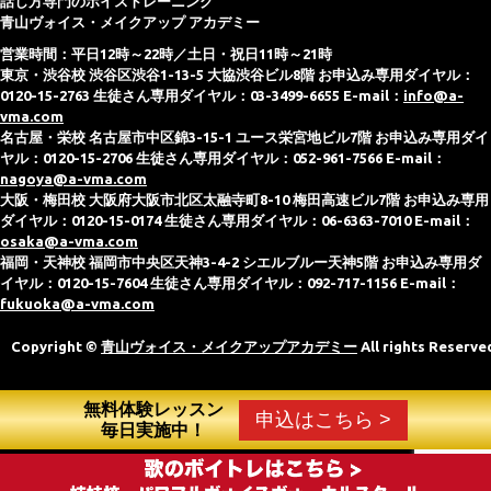
話し方専門のボイストレーニング
青山ヴォイス・メイクアップ アカデミー
営業時間：平日12時～22時／土日・祝日11時～21時
東京・渋谷校 渋谷区渋谷1-13-5 大協渋谷ビル8階 お申込み専用ダイヤル：
0120-15-2763 生徒さん専用ダイヤル：03-3499-6655 E-mail：
info@a-
vma.com
名古屋・栄校 名古屋市中区錦3-15-1 ユース栄宮地ビル7階 お申込み専用ダイ
ヤル：0120-15-2706 生徒さん専用ダイヤル：052-961-7566 E-mail：
nagoya@a-vma.com
大阪・梅田校 大阪府大阪市北区太融寺町8-10 梅田高速ビル7階 お申込み専用
ダイヤル：0120-15-0174 生徒さん専用ダイヤル：06-6363-7010 E-mail：
osaka@a-vma.com
福岡・天神校 福岡市中央区天神3-4-2 シエルブルー天神5階 お申込み専用ダ
イヤル：0120-15-7604 生徒さん専用ダイヤル：092-717-1156 E-mail：
fukuoka@a-vma.com
Copyright ©
青山ヴォイス・メイクアップアカデミー
All rights Reserve
無料体験レッスン
申込はこちら >
毎日実施中！