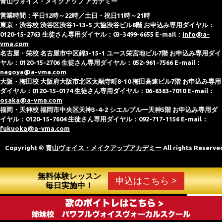
青山ヴォイス・メイクアップ アカデミー
営業時間：平日12時～22時／土日・祝日11時～21時
東京・渋谷校 渋谷区渋谷1-13-5 大協渋谷ビル8階 お申込み専用ダイヤル：
0120-15-2763 生徒さん専用ダイヤル：03-3499-6655 E-mail：
info@a-
vma.com
名古屋・栄校 名古屋市中区錦3-15-1 ユース栄宮地ビル7階 お申込み専用ダイ
ヤル：0120-15-2706 生徒さん専用ダイヤル：052-961-7566 E-mail：
nagoya@a-vma.com
大阪・梅田校 大阪府大阪市北区太融寺町8-10 梅田高速ビル7階 お申込み専用
ダイヤル：0120-15-0174 生徒さん専用ダイヤル：06-6363-7010 E-mail：
osaka@a-vma.com
福岡・天神校 福岡市中央区天神3-4-2 シエルブルー天神5階 お申込み専用ダ
イヤル：0120-15-7604 生徒さん専用ダイヤル：092-717-1156 E-mail：
fukuoka@a-vma.com
Copyright ©
青山ヴォイス・メイクアップアカデミー
All rights Reserve
無料体験レッスン
申込はこちら >
毎日実施中！