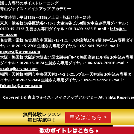
話し方専門のボイストレーニング
青山ヴォイス・メイクアップ アカデミー
営業時間：平日12時～22時／土日・祝日11時～21時
東京・渋谷校 渋谷区渋谷1-13-5 大協渋谷ビル8階 お申込み専用ダイヤル：
0120-15-2763 生徒さん専用ダイヤル：03-3499-6655 E-mail：
info@a-
vma.com
名古屋・栄校 名古屋市中区錦3-15-1 ユース栄宮地ビル7階 お申込み専用ダイ
ヤル：0120-15-2706 生徒さん専用ダイヤル：052-961-7566 E-mail：
nagoya@a-vma.com
大阪・梅田校 大阪府大阪市北区太融寺町8-10 梅田高速ビル7階 お申込み専用
ダイヤル：0120-15-0174 生徒さん専用ダイヤル：06-6363-7010 E-mail：
osaka@a-vma.com
福岡・天神校 福岡市中央区天神3-4-2 シエルブルー天神5階 お申込み専用ダ
イヤル：0120-15-7604 生徒さん専用ダイヤル：092-717-1156 E-mail：
fukuoka@a-vma.com
Copyright ©
青山ヴォイス・メイクアップアカデミー
All rights Reserve
無料体験レッスン
申込はこちら >
毎日実施中！