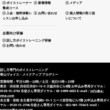
ボイストレーナー
新着情報
メディア
養成コース
入会・無料体験レ
お問い合わせ
個人情報の取り扱
ッスンお申し込み
いについて
企業向け研修
話し方ボイストレーニング研修
お問い合わせ
話し方専門のボイストレーニング
青山ヴォイス・メイクアップ アカデミー
営業時間：平日12時～22時／土日・祝日11時～21時
東京・渋谷校 渋谷区渋谷1-13-5 大協渋谷ビル8階 お申込み専用ダイヤル：
0120-15-2763 生徒さん専用ダイヤル：03-3499-6655 E-mail：
info@a-
vma.com
名古屋・栄校 名古屋市中区錦3-15-1 ユース栄宮地ビル7階 お申込み専用ダイ
ヤル：0120-15-2706 生徒さん専用ダイヤル：052-961-7566 E-mail：
nagoya@a-vma.com