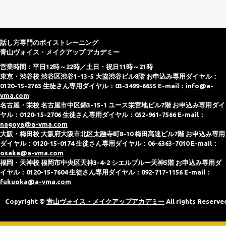
話し方専門のボイストレーニング
青山ヴォイス・メイクアップ アカデミー
営業時間：平日12時～22時／土日・祝日11時～21時
東京・渋谷校 渋谷区渋谷1-13-5 大協渋谷ビル8階 お申込み専用ダイヤル：
0120-15-2763 生徒さん専用ダイヤル：03-3499-6655 E-mail：
info@a-
vma.com
名古屋・栄校 名古屋市中区錦3-15-1 ユース栄宮地ビル7階 お申込み専用ダイ
ヤル：0120-15-2706 生徒さん専用ダイヤル：052-961-7566 E-mail：
nagoya@a-vma.com
大阪・梅田校 大阪府大阪市北区太融寺町8-10 梅田高速ビル7階 お申込み専用
ダイヤル：0120-15-0174 生徒さん専用ダイヤル：06-6363-7010 E-mail：
osaka@a-vma.com
福岡・天神校 福岡市中央区天神3-4-2 シエルブルー天神5階 お申込み専用ダ
イヤル：0120-15-7604 生徒さん専用ダイヤル：092-717-1156 E-mail：
fukuoka@a-vma.com
Copyright ©
青山ヴォイス・メイクアップアカデミー
All rights Reserve