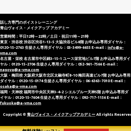
話し方専門のボイストレーニング
青山ヴォイス・メイクアップ アカデミー
営業時間：平日12時～22時／土日・祝日11時～21時
東京・渋谷校 渋谷区渋谷1-13-5 大協渋谷ビル8階 お申込み専用ダイヤル：
0120-15-2763 生徒さん専用ダイヤル：03-3499-6655 E-mail：
info@a-
vma.com
名古屋・栄校 名古屋市中区錦3-15-1 ユース栄宮地ビル7階 お申込み専用ダイ
ヤル：0120-15-2706 生徒さん専用ダイヤル：052-961-7566 E-mail：
nagoya@a-vma.com
大阪・梅田校 大阪府大阪市北区太融寺町8-10 梅田高速ビル7階 お申込み専用
ダイヤル：0120-15-0174 生徒さん専用ダイヤル：06-6363-7010 E-mail：
osaka@a-vma.com
福岡・天神校 福岡市中央区天神3-4-2 シエルブルー天神5階 お申込み専用ダ
イヤル：0120-15-7604 生徒さん専用ダイヤル：092-717-1156 E-mail：
fukuoka@a-vma.com
Copyright ©
青山ヴォイス・メイクアップアカデミー
All rights Reserve