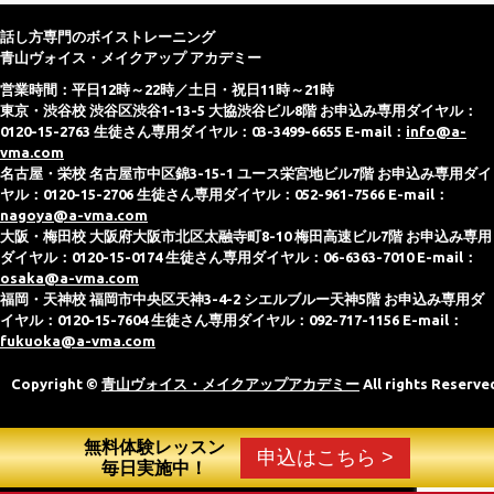
話し方専門のボイストレーニング
青山ヴォイス・メイクアップ アカデミー
営業時間：平日12時～22時／土日・祝日11時～21時
東京・渋谷校 渋谷区渋谷1-13-5 大協渋谷ビル8階 お申込み専用ダイヤル：
0120-15-2763 生徒さん専用ダイヤル：03-3499-6655 E-mail：
info@a-
vma.com
名古屋・栄校 名古屋市中区錦3-15-1 ユース栄宮地ビル7階 お申込み専用ダイ
ヤル：0120-15-2706 生徒さん専用ダイヤル：052-961-7566 E-mail：
nagoya@a-vma.com
大阪・梅田校 大阪府大阪市北区太融寺町8-10 梅田高速ビル7階 お申込み専用
ダイヤル：0120-15-0174 生徒さん専用ダイヤル：06-6363-7010 E-mail：
osaka@a-vma.com
福岡・天神校 福岡市中央区天神3-4-2 シエルブルー天神5階 お申込み専用ダ
イヤル：0120-15-7604 生徒さん専用ダイヤル：092-717-1156 E-mail：
fukuoka@a-vma.com
Copyright ©
青山ヴォイス・メイクアップアカデミー
All rights Reserve
無料体験レッスン
申込はこちら >
毎日実施中！