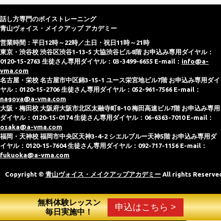
話し方専門のボイストレーニング
青山ヴォイス・メイクアップ アカデミー
営業時間：平日12時～22時／土日・祝日11時～21時
東京・渋谷校 渋谷区渋谷1-13-5 大協渋谷ビル8階 お申込み専用ダイヤル：
0120-15-2763 生徒さん専用ダイヤル：03-3499-6655 E-mail：
info@a-
vma.com
名古屋・栄校 名古屋市中区錦3-15-1 ユース栄宮地ビル7階 お申込み専用ダイ
ヤル：0120-15-2706 生徒さん専用ダイヤル：052-961-7566 E-mail：
nagoya@a-vma.com
大阪・梅田校 大阪府大阪市北区太融寺町8-10 梅田高速ビル7階 お申込み専用
ダイヤル：0120-15-0174 生徒さん専用ダイヤル：06-6363-7010 E-mail：
osaka@a-vma.com
福岡・天神校 福岡市中央区天神3-4-2 シエルブルー天神5階 お申込み専用ダ
イヤル：0120-15-7604 生徒さん専用ダイヤル：092-717-1156 E-mail：
fukuoka@a-vma.com
Copyright ©
青山ヴォイス・メイクアップアカデミー
All rights Reserve
無料体験レッスン
申込はこちら >
毎日実施中！