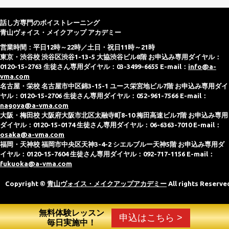
話し方専門のボイストレーニング
青山ヴォイス・メイクアップ アカデミー
営業時間：平日12時～22時／土日・祝日11時～21時
東京・渋谷校 渋谷区渋谷1-13-5 大協渋谷ビル8階 お申込み専用ダイヤル：
0120-15-2763 生徒さん専用ダイヤル：03-3499-6655 E-mail：
info@a-
vma.com
名古屋・栄校 名古屋市中区錦3-15-1 ユース栄宮地ビル7階 お申込み専用ダイ
ヤル：0120-15-2706 生徒さん専用ダイヤル：052-961-7566 E-mail：
nagoya@a-vma.com
大阪・梅田校 大阪府大阪市北区太融寺町8-10 梅田高速ビル7階 お申込み専用
ダイヤル：0120-15-0174 生徒さん専用ダイヤル：06-6363-7010 E-mail：
osaka@a-vma.com
福岡・天神校 福岡市中央区天神3-4-2 シエルブルー天神5階 お申込み専用ダ
イヤル：0120-15-7604 生徒さん専用ダイヤル：092-717-1156 E-mail：
fukuoka@a-vma.com
Copyright ©
青山ヴォイス・メイクアップアカデミー
All rights Reserve
無料体験レッスン
申込はこちら >
毎日実施中！