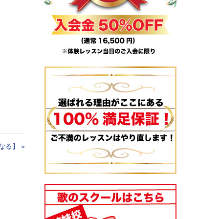
なる】
»