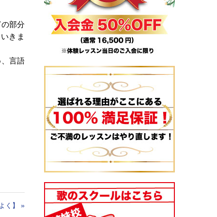
どの部分
ていきま
め、言語
よく】
»