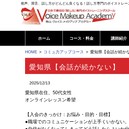
発声、滑舌、話し方がどんどん良くなる！話し方専門のボイストレー
ホーム
コース・料金
講師紹介
HOME
コミュ力アップコース
愛知県【会話が続かな
愛知県【会話が続かない】
2025/12/13
愛知県在住、50代女性
オンラインレッスン希望
【入会のきっかけ：お悩み・目的・目標】
●職場でのコミュニケーションが上手くいかない
●自信がなくなってしまってどう話したらよいか