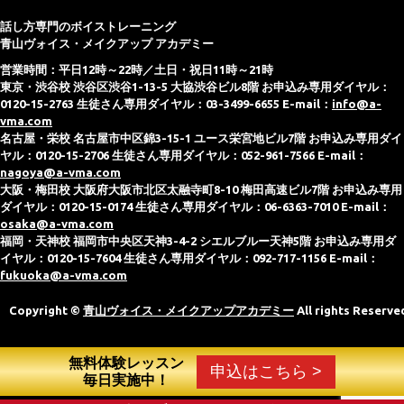
話し方専門のボイストレーニング
青山ヴォイス・メイクアップ アカデミー
営業時間：平日12時～22時／土日・祝日11時～21時
東京・渋谷校 渋谷区渋谷1-13-5 大協渋谷ビル8階 お申込み専用ダイヤル：
0120-15-2763 生徒さん専用ダイヤル：03-3499-6655 E-mail：
info@a-
vma.com
名古屋・栄校 名古屋市中区錦3-15-1 ユース栄宮地ビル7階 お申込み専用ダイ
ヤル：0120-15-2706 生徒さん専用ダイヤル：052-961-7566 E-mail：
nagoya@a-vma.com
大阪・梅田校 大阪府大阪市北区太融寺町8-10 梅田高速ビル7階 お申込み専用
ダイヤル：0120-15-0174 生徒さん専用ダイヤル：06-6363-7010 E-mail：
osaka@a-vma.com
福岡・天神校 福岡市中央区天神3-4-2 シエルブルー天神5階 お申込み専用ダ
イヤル：0120-15-7604 生徒さん専用ダイヤル：092-717-1156 E-mail：
fukuoka@a-vma.com
Copyright ©
青山ヴォイス・メイクアップアカデミー
All rights Reserve
無料体験レッスン
申込はこちら >
毎日実施中！