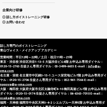
企業向け研修
話し方ボイストレーニング研修
お問い合わせ
話し方専門のボイストレーニング
青山ヴォイス・メイクアップ アカデミー
営業時間：平日12時～22時／土日・祝日11時～21時
東京・渋谷校 渋谷区渋谷1-13-5 大協渋谷ビル8階 お申込み専用ダイヤル：
0120-15-2763 生徒さん専用ダイヤル：03-3499-6655 E-mail：
info@a-
vma.com
名古屋・栄校 名古屋市中区錦3-15-1 ユース栄宮地ビル7階 お申込み専用ダイ
ヤル：0120-15-2706 生徒さん専用ダイヤル：052-961-7566 E-mail：
nagoya@a-vma.com
大阪・梅田校 大阪府大阪市北区太融寺町8-10 梅田高速ビル7階 お申込み専用
ダイヤル：0120-15-0174 生徒さん専用ダイヤル：06-6363-7010 E-mail：
osaka@a-vma.com
福岡・天神校 福岡市中央区天神3-4-2 シエルブルー天神5階 お申込み専用ダ
イヤル：0120-15-7604 生徒さん専用ダイヤル：092-717-1156 E-mail：