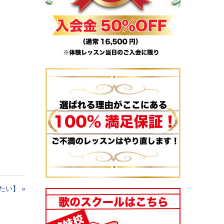
たい】
»