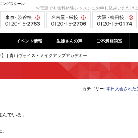
ニングスクール
お電話でも無料体験レッスンにお申し込みいただけ
イベント情報
生徒さんの声
ご不満相談室
】 | 青山ヴォイス・メイクアップアカデミー
カテゴリー:
本日入会された
。
住んでいる」
た」