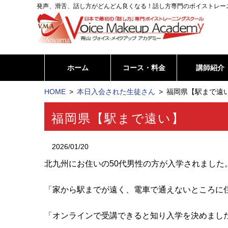
発声、滑舌、話し方がどんどん良くなる！話し方専門のボイストレー
ホーム
コース・料金
講師紹介
HOME
本日入会された生徒さん
福岡県【駅まで遠い
福岡県【駅まで遠い】
2026/01/20
北九州にお住いの50代男性の方が入学されました
「家から駅までが遠く、電車で通えないところに
「オンラインで受講できると知り入学を決めまし