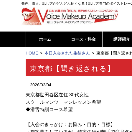
発声、滑舌、話し方がどんどん良くなる！話し方専門のボイストレー
ホーム
コース・料金
講師紹介
HOME
本日入会された生徒さん
東京都【聞き返され
東京都【聞き返される】
2026/02/04
東京都世田谷区在住 30代女性
スクールマンツーマンレッスン希望
◆滑舌特訓コース希望
【入会のきっかけ：お悩み・目的・目標】
・接客業をしているが、特定の行が苦手で商品名