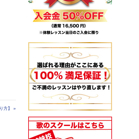
り方】
»