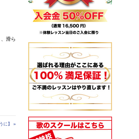
く、滑ら
うに】
»