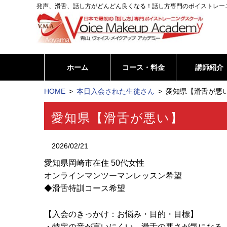
発声、滑舌、話し方がどんどん良くなる！話し方専門のボイストレー
ホーム
コース・料金
講師紹介
HOME
本日入会された生徒さん
愛知県【滑舌が悪い
愛知県【滑舌が悪い】
2026/02/21
愛知県岡崎市在住 50代女性
オンラインマンツーマンレッスン希望
◆滑舌特訓コース希望
【入会のきっかけ：お悩み・目的・目標】
・特定の音が言いにくい。滑舌の悪さが気になる