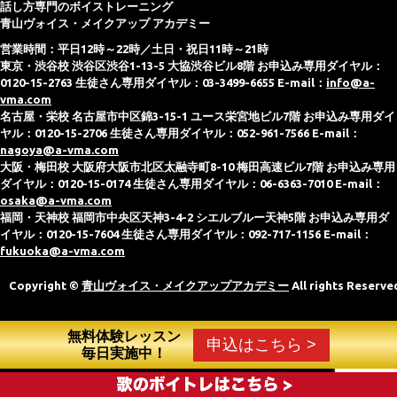
話し方専門のボイストレーニング
青山ヴォイス・メイクアップ アカデミー
営業時間：平日12時～22時／土日・祝日11時～21時
東京・渋谷校 渋谷区渋谷1-13-5 大協渋谷ビル8階 お申込み専用ダイヤル：
0120-15-2763 生徒さん専用ダイヤル：03-3499-6655 E-mail：
info@a-
vma.com
名古屋・栄校 名古屋市中区錦3-15-1 ユース栄宮地ビル7階 お申込み専用ダイ
ヤル：0120-15-2706 生徒さん専用ダイヤル：052-961-7566 E-mail：
nagoya@a-vma.com
大阪・梅田校 大阪府大阪市北区太融寺町8-10 梅田高速ビル7階 お申込み専用
ダイヤル：0120-15-0174 生徒さん専用ダイヤル：06-6363-7010 E-mail：
osaka@a-vma.com
福岡・天神校 福岡市中央区天神3-4-2 シエルブルー天神5階 お申込み専用ダ
イヤル：0120-15-7604 生徒さん専用ダイヤル：092-717-1156 E-mail：
fukuoka@a-vma.com
Copyright ©
青山ヴォイス・メイクアップアカデミー
All rights Reserve
無料体験レッスン
申込はこちら >
毎日実施中！