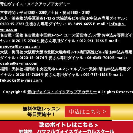
青山ヴォイス・メイクアップ アカデミー
営業時間：平日12時～22時／土日・祝日11時～21時
東京・渋谷校 渋谷区渋谷1-13-5 大協渋谷ビル8階 お申込み専用ダイヤル：
0120-15-2763 生徒さん専用ダイヤル：03-3499-6655 E-mail：
info@a-
vma.com
名古屋・栄校 名古屋市中区錦3-15-1 ユース栄宮地ビル7階 お申込み専用ダイ
ヤル：0120-15-2706 生徒さん専用ダイヤル：052-961-7566 E-mail：
nagoya@a-vma.com
大阪・梅田校 大阪府大阪市北区太融寺町8-10 梅田高速ビル7階 お申込み専用
ダイヤル：0120-15-0174 生徒さん専用ダイヤル：06-6363-7010 E-mail：
osaka@a-vma.com
福岡・天神校 福岡市中央区天神3-4-2 シエルブルー天神5階 お申込み専用ダ
イヤル：0120-15-7604 生徒さん専用ダイヤル：092-717-1156 E-mail：
fukuoka@a-vma.com
Copyright ©
青山ヴォイス・メイクアップアカデミー
All rights Reserve
無料体験レッスン
申込はこちら >
毎日実施中！