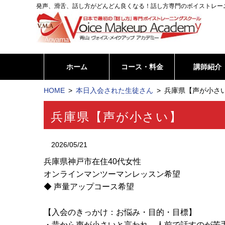
発声、滑舌、話し方がどんどん良くなる！話し方専門のボイストレー
ホーム
コース・料金
講師紹介
HOME
本日入会された生徒さん
兵庫県【声が小さい
兵庫県【声が小さい】
2026/05/21
兵庫県神戸市在住40代女性
オンラインマンツーマンレッスン希望
◆ 声量アップコース希望
【入会のきっかけ：お悩み・目的・目標】
・昔から声が小さいと言われ、人前で話すのが苦