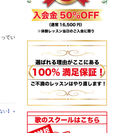
なってい
ない】
»