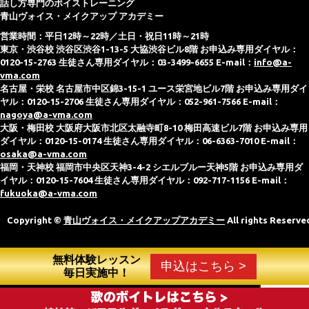
話し方専門のボイストレーニング
青山ヴォイス・メイクアップ アカデミー
営業時間：平日12時～22時／土日・祝日11時～21時
東京・渋谷校 渋谷区渋谷1-13-5 大協渋谷ビル8階 お申込み専用ダイヤル：
0120-15-2763 生徒さん専用ダイヤル：03-3499-6655 E-mail：
info@a-
vma.com
名古屋・栄校 名古屋市中区錦3-15-1 ユース栄宮地ビル7階 お申込み専用ダイ
ヤル：0120-15-2706 生徒さん専用ダイヤル：052-961-7566 E-mail：
nagoya@a-vma.com
大阪・梅田校 大阪府大阪市北区太融寺町8-10 梅田高速ビル7階 お申込み専用
ダイヤル：0120-15-0174 生徒さん専用ダイヤル：06-6363-7010 E-mail：
osaka@a-vma.com
福岡・天神校 福岡市中央区天神3-4-2 シエルブルー天神5階 お申込み専用ダ
イヤル：0120-15-7604 生徒さん専用ダイヤル：092-717-1156 E-mail：
fukuoka@a-vma.com
Copyright ©
青山ヴォイス・メイクアップアカデミー
All rights Reserve
無料体験レッスン
申込はこちら >
毎日実施中！