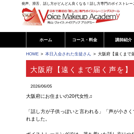
発声、滑舌、話し方がどんどん良くなる！話し方専門のボイストレー
ホーム
コース・料金
講師紹介
HOME
本日入会された生徒さん
大阪府【遠くまで届
大阪府【遠くまで届く声を】
2026/06/05
大阪府にお住まいの20代女性♫
「話し方が子供っぽいと言われる」「声が小さく
れました。