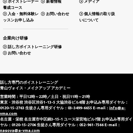
ボイストレーナー
新着情報
メディア
養成コース
入会・無料体験レ
お問い合わせ
個人情報の取り扱
ッスンお申し込み
いについて
企業向け研修
話し方ボイストレーニング研修
お問い合わせ
話し方専門のボイストレーニング
青山ヴォイス・メイクアップ アカデミー
営業時間：平日12時～22時／土日・祝日11時～21時
東京・渋谷校 渋谷区渋谷1-13-5 大協渋谷ビル8階 お申込み専用ダイヤル：
0120-15-2763 生徒さん専用ダイヤル：03-3499-6655 E-mail：
info@a-
vma.com
名古屋・栄校 名古屋市中区錦3-15-1 ユース栄宮地ビル7階 お申込み専用ダイ
ヤル：0120-15-2706 生徒さん専用ダイヤル：052-961-7566 E-mail：
nagoya@a-vma.com