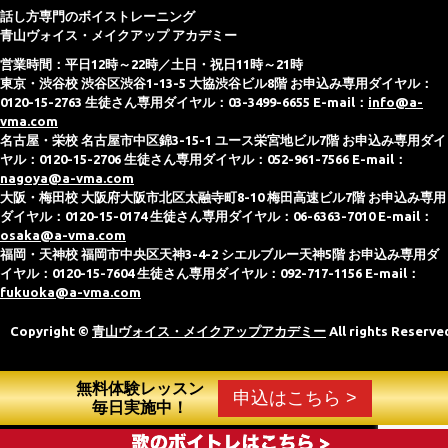
話し方専門のボイストレーニング
青山ヴォイス・メイクアップ アカデミー
営業時間：平日12時～22時／土日・祝日11時～21時
東京・渋谷校 渋谷区渋谷1-13-5 大協渋谷ビル8階 お申込み専用ダイヤル：
0120-15-2763 生徒さん専用ダイヤル：03-3499-6655 E-mail：
info@a-
vma.com
名古屋・栄校 名古屋市中区錦3-15-1 ユース栄宮地ビル7階 お申込み専用ダイ
ヤル：0120-15-2706 生徒さん専用ダイヤル：052-961-7566 E-mail：
nagoya@a-vma.com
大阪・梅田校 大阪府大阪市北区太融寺町8-10 梅田高速ビル7階 お申込み専用
ダイヤル：0120-15-0174 生徒さん専用ダイヤル：06-6363-7010 E-mail：
osaka@a-vma.com
福岡・天神校 福岡市中央区天神3-4-2 シエルブルー天神5階 お申込み専用ダ
イヤル：0120-15-7604 生徒さん専用ダイヤル：092-717-1156 E-mail：
fukuoka@a-vma.com
Copyright ©
青山ヴォイス・メイクアップアカデミー
All rights Reserve
無料体験レッスン
申込はこちら >
毎日実施中！