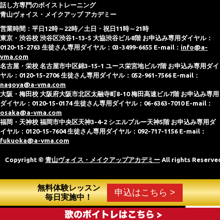
話し方専門のボイストレーニング
青山ヴォイス・メイクアップ アカデミー
営業時間：平日12時～22時／土日・祝日11時～21時
東京・渋谷校 渋谷区渋谷1-13-5 大協渋谷ビル8階 お申込み専用ダイヤル：
0120-15-2763 生徒さん専用ダイヤル：03-3499-6655 E-mail：
info@a-
vma.com
名古屋・栄校 名古屋市中区錦3-15-1 ユース栄宮地ビル7階 お申込み専用ダイ
ヤル：0120-15-2706 生徒さん専用ダイヤル：052-961-7566 E-mail：
nagoya@a-vma.com
大阪・梅田校 大阪府大阪市北区太融寺町8-10 梅田高速ビル7階 お申込み専用
ダイヤル：0120-15-0174 生徒さん専用ダイヤル：06-6363-7010 E-mail：
osaka@a-vma.com
福岡・天神校 福岡市中央区天神3-4-2 シエルブルー天神5階 お申込み専用ダ
イヤル：0120-15-7604 生徒さん専用ダイヤル：092-717-1156 E-mail：
fukuoka@a-vma.com
Copyright ©
青山ヴォイス・メイクアップアカデミー
All rights Reserve
無料体験レッスン
申込はこちら >
毎日実施中！