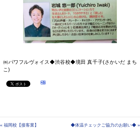
㈱パワフルヴォイス◆渋谷校◆境田 真千子(さかいだ まち
こ)
«
福岡校【接客業】
◆体温チェックご協力のお願い◆
»