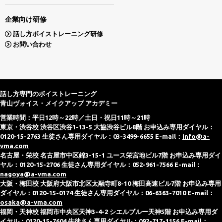
企業向け研修
話し方ボイストレーニング研修
お問い合わせ
話し方専門のボイストレーニング
青山ヴォイス・メイクアップ アカデミー
営業時間：平日12時～22時／土日・祝日11時～21時
東京・渋谷校 渋谷区渋谷1-13-5 大協渋谷ビル8階 お申込み専用ダイヤル：
0120-15-2763 生徒さん専用ダイヤル：03-3499-6655 E-mail：
info@a-
vma.com
名古屋・栄校 名古屋市中区錦3-15-1 ユース栄宮地ビル7階 お申込み専用ダイ
ヤル：0120-15-2706 生徒さん専用ダイヤル：052-961-7566 E-mail：
nagoya@a-vma.com
大阪・梅田校 大阪府大阪市北区太融寺町8-10 梅田高速ビル7階 お申込み専用
ダイヤル：0120-15-0174 生徒さん専用ダイヤル：06-6363-7010 E-mail：
osaka@a-vma.com
福岡・天神校 福岡市中央区天神3-4-2 シエルブルー天神5階 お申込み専用ダ
イヤル：0120-15-7604 生徒さん専用ダイヤル：092-717-1156 E-mail：