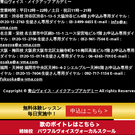
青山ヴォイス・メイクアップ アカデミー
営業時間：平日12時～22時／土日・祝日11時～21時
東京・渋谷校 渋谷区渋谷1-13-5 大協渋谷ビル8階 お申込み専用ダイヤル：
0120-15-2763 生徒さん専用ダイヤル：03-3499-6655 E-mail：
info@a-
vma.com
名古屋・栄校 名古屋市中区錦3-15-1 ユース栄宮地ビル7階 お申込み専用ダイ
ヤル：0120-15-2706 生徒さん専用ダイヤル：052-961-7566 E-mail：
nagoya@a-vma.com
大阪・梅田校 大阪府大阪市北区太融寺町8-10 梅田高速ビル7階 お申込み専用
ダイヤル：0120-15-0174 生徒さん専用ダイヤル：06-6363-7010 E-mail：
osaka@a-vma.com
福岡・天神校 福岡市中央区天神3-4-2 シエルブルー天神5階 お申込み専用ダ
イヤル：0120-15-7604 生徒さん専用ダイヤル：092-717-1156 E-mail：
fukuoka@a-vma.com
Copyright ©
青山ヴォイス・メイクアップアカデミー
All rights Reserve
無料体験レッスン
申込はこちら >
毎日実施中！